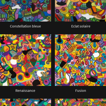
Constellation bleue
Eclat solaire
Renaissance
Fusion