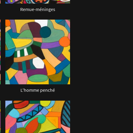
Remue-méninges
L'homme penché