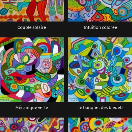
Couple solaire
Intuition colorée
Mécanique verte
Le banquet des bleuets