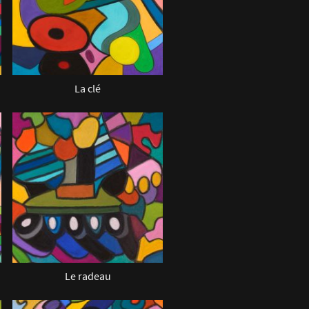
La clé
Le radeau