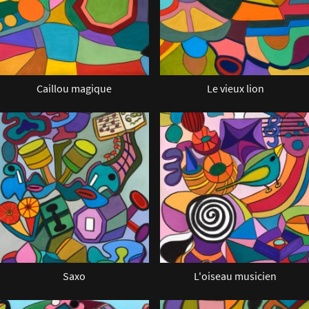
Caillou magique
Le vieux lion
Saxo
L'oiseau musicien