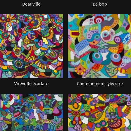
Deauville
Be-bop
Virevolte écarlate
Cheminement sylvestre