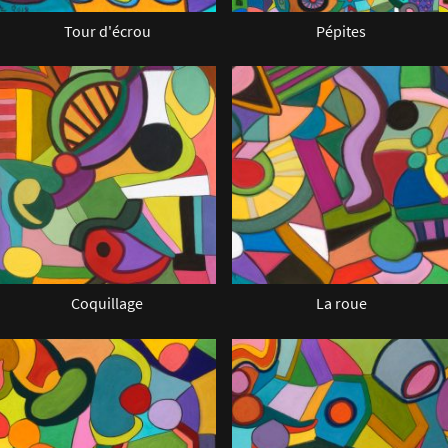
Tour d'écrou
Pépites
Coquillage
La roue